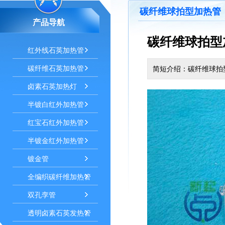
碳纤维球拍型加热管
产品导航
碳纤维球拍型
红外线石英加热管
碳纤维石英加热管
简短介绍：碳纤维球拍
卤素石英加热灯
半镀白红外加热管
红宝石红外加热管
半镀金红外加热管
镀金管
全编织碳纤维加热管
双孔孪管
透明卤素石英发热管