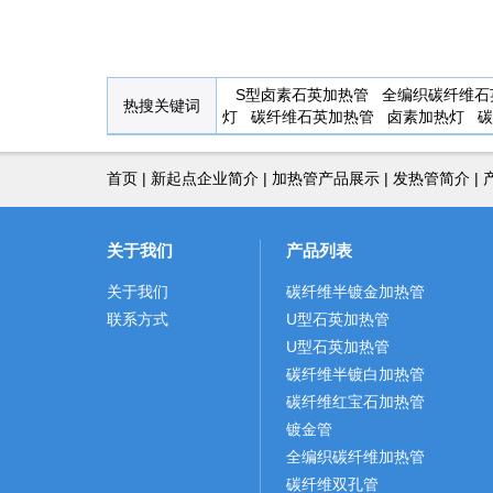
S型卤素石英加热管
全编织碳纤维石
热搜关键词
灯
碳纤维石英加热管
卤素加热灯
碳
首页
|
新起点企业简介
|
加热管产品展示
|
发热管简介
|
关于我们
产品列表
关于我们
碳纤维半镀金加热管
联系方式
U型石英加热管
U型石英加热管
碳纤维半镀白加热管
碳纤维红宝石加热管
镀金管
全编织碳纤维加热管
碳纤维双孔管