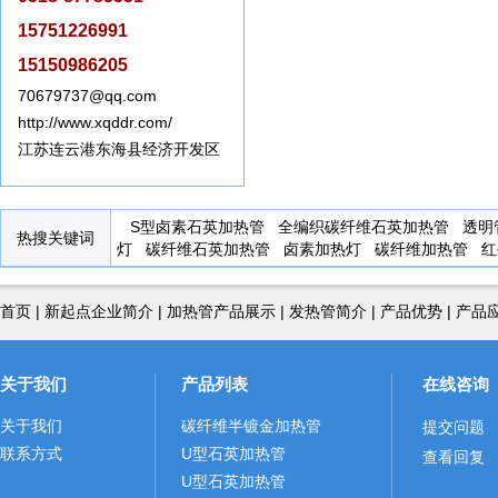
15751226991
15150986205
70679737@qq.com
http://www.xqddr.com/
江苏连云港东海县经济开发区
S型卤素石英加热管
全编织碳纤维石英加热管
透明
热搜关键词
灯
碳纤维石英加热管
卤素加热灯
碳纤维加热管
红
首页
|
新起点企业简介
|
加热管产品展示
|
发热管简介
|
产品优势
|
产品
关于我们
产品列表
在线咨询
关于我们
碳纤维半镀金加热管
提交问题
联系方式
U型石英加热管
查看回复
U型石英加热管