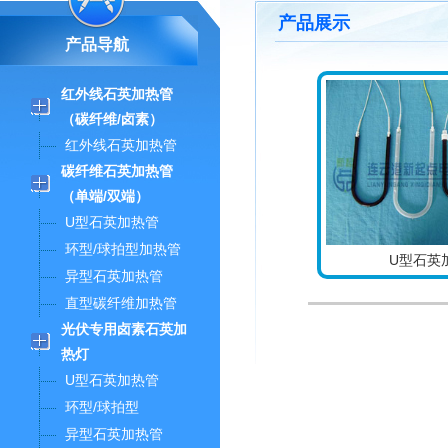
产品展示
产品导航
红外线石英加热管
（碳纤维/卤素）
红外线石英加热管
碳纤维石英加热管
（单端/双端）
U型石英加热管
环型/球拍型加热管
U型石英
异型石英加热管
直型碳纤维加热管
光伏专用卤素石英加
热灯
U型石英加热管
环型/球拍型
异型石英加热管