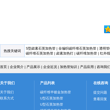
S型卤素石英加热管
|
全编织碳纤维石英加热管
|
透明管
热搜关键词
碳纤维石英加热管
|
卤素加热灯
|
碳纤维加热管
|
红外
首页
|
企业简介
|
产品展示
|
企业近况
|
加热管知识
|
产品应用
|
咨询我
关于我们
产品列表
在线咨询
关于我们
碳纤维半镀金加热管
提交问题
联系方式
U型石英加热管
查看回复
U型石英加热管