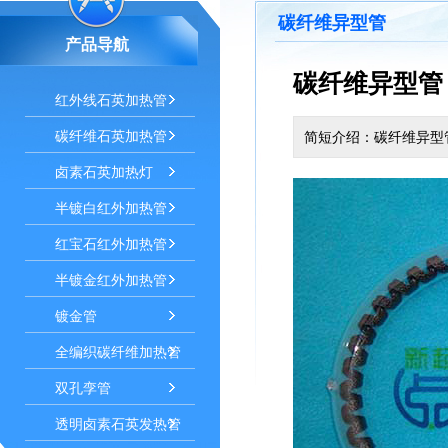
碳纤维异型管
产品导航
碳纤维异型管
红外线石英加热管
碳纤维石英加热管
简短介绍：碳纤维异型
卤素石英加热灯
半镀白红外加热管
红宝石红外加热管
半镀金红外加热管
镀金管
全编织碳纤维加热管
双孔孪管
透明卤素石英发热管