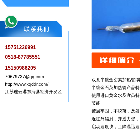
15751226991
0518-87785551
15150986205
70679737@qq.com
双孔半镀金卤素加热管[异
http://www.xqddr.com/
半镀金石英加热管产品特征
江苏连云港东海县经济开发区
使用进口黄金水及宜芮特
节能
镀层牢固，不脱落，反
近红外辐射，穿透力强
启动速度快，且降温迅