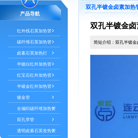
双孔半镀金卤素加热管
产品导航
双孔半镀金卤
红外线石英加热管
碳纤维石英加热管
简短介绍：双孔半镀金卤
卤素石英加热灯
半镀白红外加热管
红宝石红外加热管
半镀金红外加热管
镀金管
全编织碳纤维加热管
双孔孪管
透明卤素石英发热管