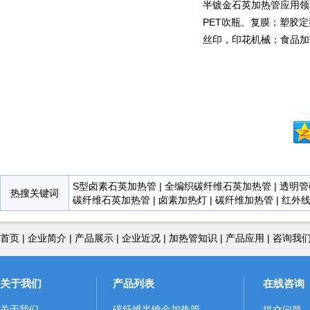
半镀金石英加热管应用
PET吹瓶、复膜；塑胶
丝印，印花机械；食品加
S型卤素石英加热管
|
全编织碳纤维石英加热管
|
透明管
热搜关键词
碳纤维石英加热管
|
卤素加热灯
|
碳纤维加热管
|
红外
首页
|
企业简介
|
产品展示
|
企业近况
|
加热管知识
|
产品应用
|
咨询我
关于我们
产品列表
在线咨询
关于我们
碳纤维半镀金加热管